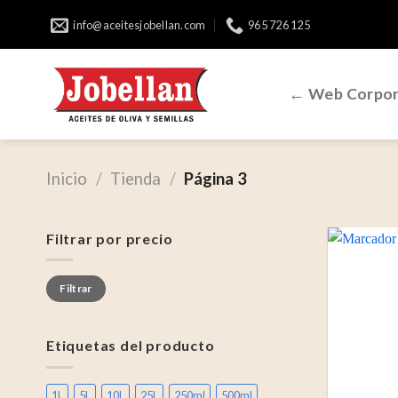
Skip
info@aceitesjobellan.com
965 726 125
to
content
← Web Corpor
Inicio
/
Tienda
/
Página 3
Filtrar por precio
Precio
Precio
Filtrar
mínimo
máximo
Etiquetas del producto
1L
5L
10L
25L
250ml
500ml