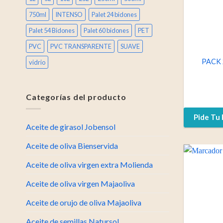
750ml
INTENSO
Palet 24 bidones
Palet 54 Bidones
Palet 60 bidones
PET
PVC
PVC TRANSPARENTE
SUAVE
PACK 
vidrio
Categorías del producto
Pide Tu 
Aceite de girasol Jobensol
Aceite de oliva Bienservida
Aceite de oliva virgen extra Molienda
Aceite de oliva virgen Majaoliva
Aceite de orujo de oliva Majaoliva
Aceite de semillas Natursol