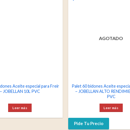
AGOTADO
idones Aceite especial para Freír
Palet 60 bidones Aceite especia
– JOBELLAN 10L PVC
– JOBELLAN ALTO RENDIMI
PVC
Leer más
Leer más
Pide Tu Precio