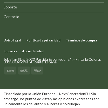
Soporte
Contacto
Aviso legal
Política de privacidad
Términos de compra
Cookies
Accesibilidad
Jobellan SL © 2023 Partida Escorredor s/n - Finca la Colorá,
03150 Dolores, Alicante, España
Financiado por la Unión Europea – NextGenerationEU. Sin
embargo, los puntos de vista y las opiniones expresadas son
únicamente los del autor o autores y no reflejan