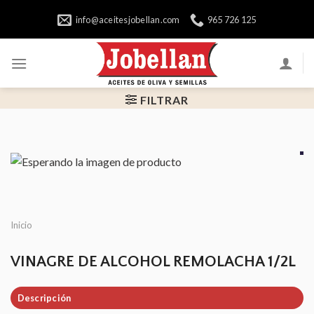
Skip
info@aceitesjobellan.com
965 726 125
to
content
FILTRAR
Inicio
VINAGRE DE ALCOHOL REMOLACHA 1/2L
Descripción