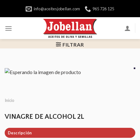
Skip
info@aceitesjobellan.com
965 726 125
to
content
FILTRAR
Inicio
VINAGRE DE ALCOHOL 2L
Descripción