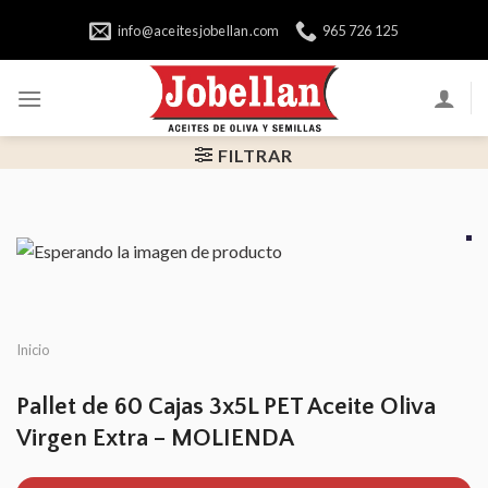
Skip
info@aceitesjobellan.com
965 726 125
to
content
FILTRAR
Inicio
Pallet de 60 Cajas 3x5L PET Aceite Oliva
Virgen Extra – MOLIENDA