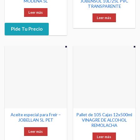
MODENA 5L
JOBENSOL 10L/25L PVC
TRANSPARENTE
Leer más
Leer más
Pide Tu Precio
Aceite especial para Freír –
Pallet de 105 Cajas 12x500ml
JOBELLAN 5L PET
VINAGRE DE ALCOHOL
REMOLACHA
Leer más
Leer más